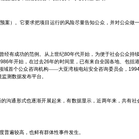
域预案）。它要求把项目运行的风险尽量告知公众，并对公众做
，曾经有成功的范例。从上世纪
80
年代开始，为便于社会公众持
1986
年开始，在过去
26
年的时间里，已有来自全国各地、包括
领域首个公众咨询机构——大亚湾核电站安全咨询委员会，
199
境监测数据发布平台。
新的沟通形式也逐渐开展起来，有数据显示，近两年来，共有社
度普遍较高，也鲜有群体性事件发生。