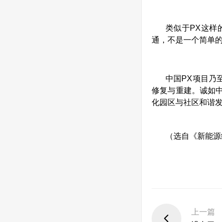
类似于
PX
这样
通，不是一个简单
中国
PX
项目乃
修复与重建。诚如
化园区与社区和谐
（选自《新能源
上一篇