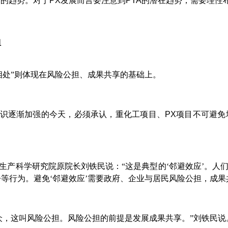
剩的趋势。对于
PX
发展而言要注意到
PTA
的潜在趋势，需要理性
担
相处”则体现在风险公担、成果共享的基础上。
识逐渐加强的今天，必须承认，重化工项目、
PX
项目不可避免
生产科学研究院原院长刘铁民说：“这是典型的‘邻避效应’。
等行为。避免‘邻避效应’需要政府、企业与居民风险公担，成
众，这叫风险公担。风险公担的前提是发展成果共享。”刘铁民说