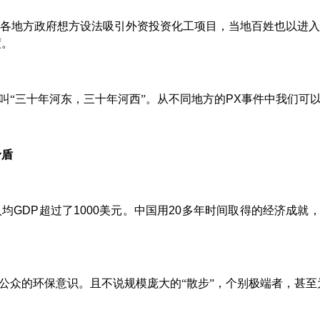
，各地方政府想方设法吸引外资投资化工项目，当地百姓也以进
度。
叫“三十年河东，三十年河西”。从不同地方的
PX
事件中我们可
矛盾
人均
GDP
超过了
1000
美元。中国用
20
多年时间取得的经济成就
公众的环保意识。且不说规模庞大的“散步”，个别极端者，甚至