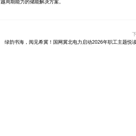
穿越周期能力的储能解决方案。
绿韵书海，阅见希冀！国网冀北电力启动2026年职工主题悦